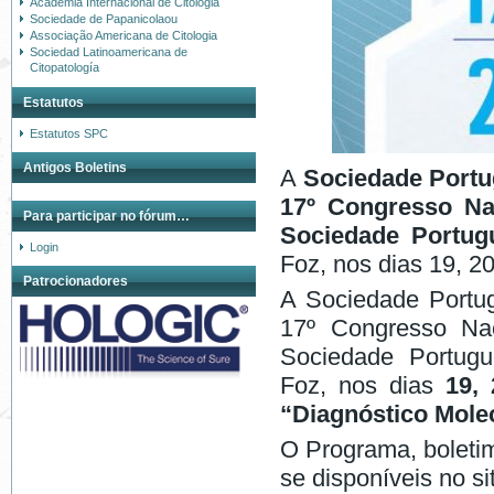
Academia Internacional de Citologia
Sociedade de Papanicolaou
Associação Americana de Citologia
Sociedad Latinoamericana de
Citopatología
Estatutos
Estatutos SPC
Antigos Boletins
A
Sociedade Portu
17º Congresso Na
Para participar no fórum…
Sociedade Portug
Login
Foz, nos dias 19, 2
Patrocionadores
A Sociedade Portug
17º Congresso Na
Sociedade Portugu
Foz, nos dias
19, 
“Diagnóstico Mole
O Programa, boletim
se disponíveis no 