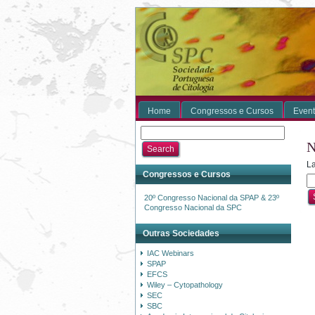
Home
Congressos e Cursos
Event
N
La
Congressos e Cursos
20º Congresso Nacional da SPAP & 23º
Congresso Nacional da SPC
Outras Sociedades
IAC Webinars
SPAP
EFCS
Wiley – Cytopathology
SEC
SBC