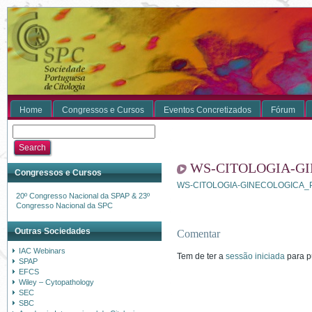
Home
Congressos e Cursos
Eventos Concretizados
Fórum
WS-CITOLOGIA-G
Congressos e Cursos
WS-CITOLOGIA-GINECOLOGICA
20º Congresso Nacional da SPAP & 23º
Congresso Nacional da SPC
Outras Sociedades
Comentar
IAC Webinars
Tem de ter a
sessão iniciada
para p
SPAP
EFCS
Wiley – Cytopathology
SEC
SBC