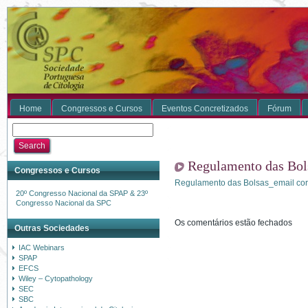
Home
Congressos e Cursos
Eventos Concretizados
Fórum
Regulamento das Bol
Congressos e Cursos
Regulamento das Bolsas_email cor
20º Congresso Nacional da SPAP & 23º
Congresso Nacional da SPC
Os comentários estão fechados
Outras Sociedades
IAC Webinars
SPAP
EFCS
Wiley – Cytopathology
SEC
SBC