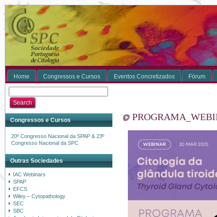
Home
Congressos e Cursos
Eventos Concretizados
Fórum
PROGRAMA_WEBIN
Congressos e Cursos
20º Congresso Nacional da SPAP & 23º
Congresso Nacional da SPC
Outras Sociedades
IAC Webinars
SPAP
EFCS
Wiley – Cytopathology
SEC
SBC