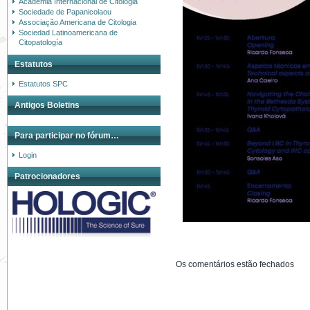
Academia Internacional de Citologia
Sociedade de Papanicolaou
Associação Americana de Citologia
Sociedad Latinoamericana de
Citopatología
Estatutos
Estatutos SPC
Antigos Boletins
Para participar no fórum…
Login
Patrocionadores
Os comentários estão fechados