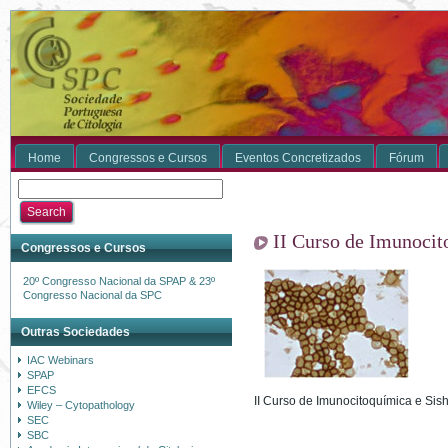
Home
Congressos e Cursos
Eventos Concretizados
Fórum
II Curso de Imunocit
Congressos e Cursos
20º Congresso Nacional da SPAP & 23º
Congresso Nacional da SPC
Outras Sociedades
IAC Webinars
SPAP
EFCS
II Curso de Imunocitoquímica e Sis
Wiley – Cytopathology
SEC
SBC