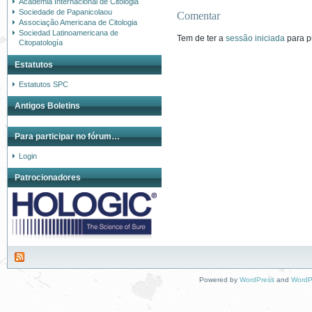
Academia Internacional de Citologia
Sociedade de Papanicolaou
Comentar
Associação Americana de Citologia
Sociedad Latinoamericana de
Tem de ter a
sessão iniciada
para p
Citopatología
Estatutos
Estatutos SPC
Antigos Boletins
Para participar no fórum…
Login
Patrocionadores
Powered by
WordPress
and
WordP