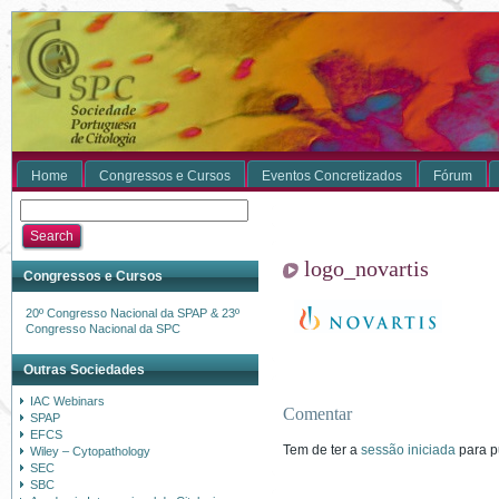
Home
Congressos e Cursos
Eventos Concretizados
Fórum
logo_novartis
Congressos e Cursos
20º Congresso Nacional da SPAP & 23º
Congresso Nacional da SPC
Outras Sociedades
IAC Webinars
Comentar
SPAP
EFCS
Tem de ter a
sessão iniciada
para p
Wiley – Cytopathology
SEC
SBC