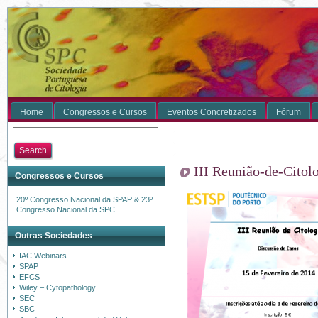
Home
Congressos e Cursos
Eventos Concretizados
Fórum
III Reunião-de-Citol
Congressos e Cursos
20º Congresso Nacional da SPAP & 23º
Congresso Nacional da SPC
Outras Sociedades
IAC Webinars
SPAP
EFCS
Wiley – Cytopathology
SEC
SBC