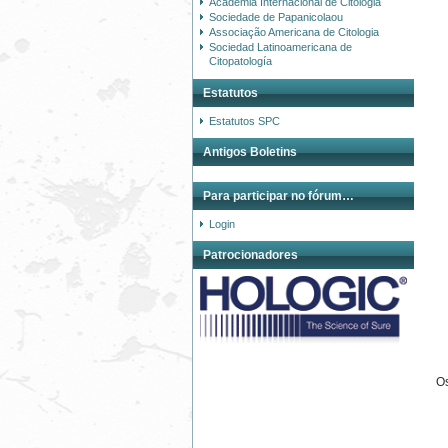
Academia Internacional de Citologia
Sociedade de Papanicolaou
Associação Americana de Citologia
Sociedad Latinoamericana de
Citopatología
Estatutos
Estatutos SPC
Antigos Boletins
Para participar no fórum…
Login
Patrocionadores
Os