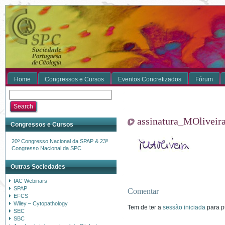
Home
Congressos e Cursos
Eventos Concretizados
Fórum
assinatura_MOliveir
Congressos e Cursos
20º Congresso Nacional da SPAP & 23º
Congresso Nacional da SPC
Outras Sociedades
IAC Webinars
SPAP
Comentar
EFCS
Wiley – Cytopathology
Tem de ter a
sessão iniciada
para p
SEC
SBC