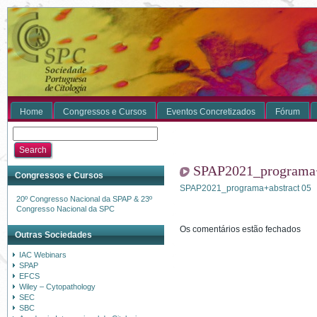
Home
Congressos e Cursos
Eventos Concretizados
Fórum
SPAP2021_programa+
Congressos e Cursos
SPAP2021_programa+abstract 05
20º Congresso Nacional da SPAP & 23º
Congresso Nacional da SPC
Os comentários estão fechados
Outras Sociedades
IAC Webinars
SPAP
EFCS
Wiley – Cytopathology
SEC
SBC