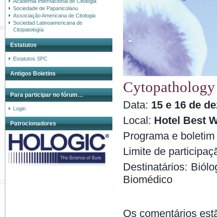
Academia Internacional de Citologia
Sociedade de Papanicolaou
Associação Americana de Citologia
Sociedad Latinoamericana de
Citopatología
Estatutos
Estatutos SPC
Antigos Boletins
Cytopathology
Para participar no fórum…
Data:
15 e 16 de d
Login
Local:
Hotel
Best W
Patrocionadores
Programa e boletim
Limite de participaç
Destinatários: Biól
Biomédico
Os comentários est