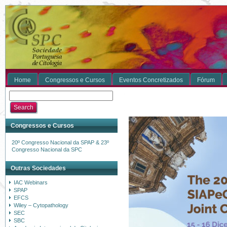
Home
Congressos e Cursos
Eventos Concretizados
Fórum
Congressos e Cursos
20º Congresso Nacional da SPAP & 23º
Congresso Nacional da SPC
Outras Sociedades
IAC Webinars
SPAP
EFCS
Wiley – Cytopathology
SEC
SBC