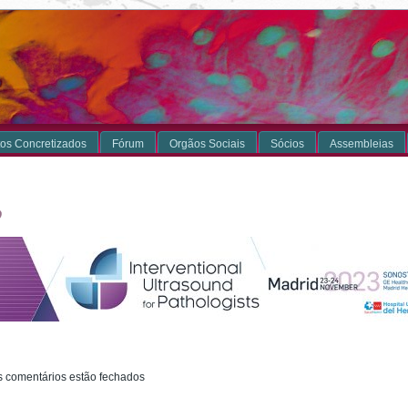
os Concretizados
Fórum
Orgãos Sociais
Sócios
Assembleias
 comentários estão fechados