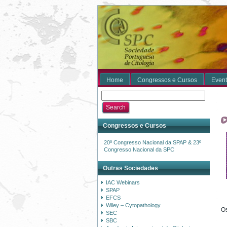
Home
Congressos e Cursos
Event
Congressos e Cursos
20º Congresso Nacional da SPAP & 23º
Congresso Nacional da SPC
Outras Sociedades
IAC Webinars
SPAP
EFCS
Wiley – Cytopathology
Os
SEC
SBC