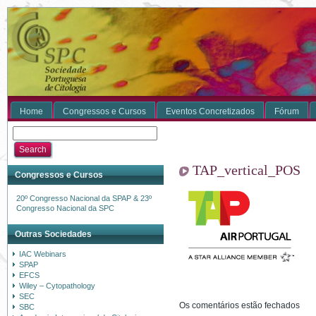
Home
Congressos e Cursos
Eventos Concretizados
Fórum
TAP_vertical_POS
Congressos e Cursos
20º Congresso Nacional da SPAP & 23º
Congresso Nacional da SPC
Outras Sociedades
IAC Webinars
SPAP
EFCS
Wiley – Cytopathology
SEC
Os comentários estão fechados
SBC