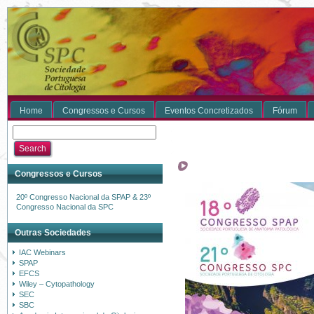
Home
Congressos e Cursos
Eventos Concretizados
Fórum
Congressos e Cursos
20º Congresso Nacional da SPAP & 23º
Congresso Nacional da SPC
Outras Sociedades
IAC Webinars
SPAP
EFCS
Wiley – Cytopathology
SEC
SBC