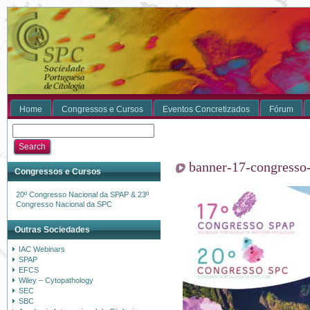
Home
Congressos e Cursos
Eventos Concretizados
Fórum
banner-17-congresso
Congressos e Cursos
20º Congresso Nacional da SPAP & 23º
Congresso Nacional da SPC
Outras Sociedades
IAC Webinars
SPAP
EFCS
Wiley – Cytopathology
SEC
SBC