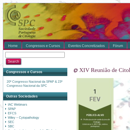
Home
Congressos e Cursos
Eventos Concretizados
Fórum
XIV Reunião de Cito
Congressos e Cursos
20º Congresso Nacional da SPAP & 23º
Congresso Nacional da SPC
Outras Sociedades
IAC Webinars
SPAP
EFCS
Wiley – Cytopathology
SEC
SBC